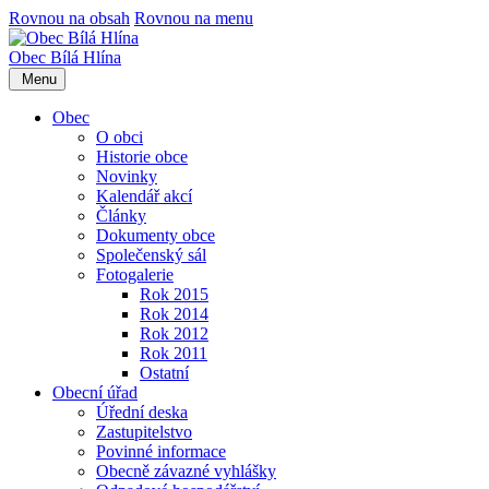
Rovnou na obsah
Rovnou na menu
Obec
Bílá Hlína
Menu
Obec
O obci
Historie obce
Novinky
Kalendář akcí
Články
Dokumenty obce
Společenský sál
Fotogalerie
Rok 2015
Rok 2014
Rok 2012
Rok 2011
Ostatní
Obecní úřad
Úřední deska
Zastupitelstvo
Povinné informace
Obecně závazné vyhlášky