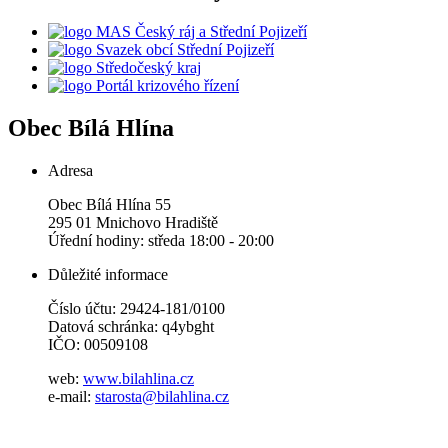
MAS Český ráj a Střední Pojizeří
Svazek obcí Střední Pojizeří
Středočeský kraj
Portál krizového řízení
Obec
Bílá Hlína
Adresa
Obec Bílá Hlína 55
295 01 Mnichovo Hradiště
Úřední hodiny: středa 18:00 - 20:00
Důležité informace
Číslo účtu: 29424-181/0100
Datová schránka: q4ybght
IČO: 00509108
web:
www.bilahlina.cz
e-mail:
starosta@bilahlina.cz