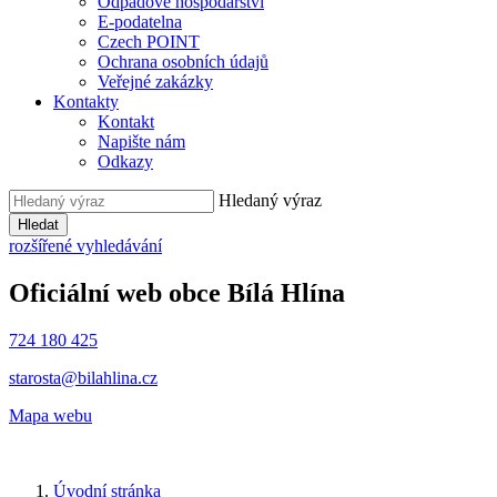
Odpadové hospodářství
E-podatelna
Czech POINT
Ochrana osobních údajů
Veřejné zakázky
Kontakty
Kontakt
Napište nám
Odkazy
Hledaný výraz
Hledat
rozšířené vyhledávání
Oficiální web obce
Bílá Hlína
724 180 425
starosta@bilahlina.cz
Mapa webu
Úvodní stránka