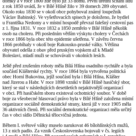
domky a v roce 1800 zde bylo již 33 domů. První úřední sčítání lidu
z rok 1850 uvádí, že v Bílé Hlíně žilo v 39 domech 289 obyvatel.
Okolo roku 1830 se v okolí obce pohyboval známý loupežník
Václav Babinský. Ve vyšetřovacích spisech je doloženo, že bydlel
u Františka Nedomy a v místní hospodě převzal falešný cestovní pas
z 1. října 1831. V roce 1832 a 1850 zemřelo v Bílé Hlíně několik
osob na choleru. Při posledním větším výskytu cholery v Čechách
v roce 1866 byla obec této epidemie ušetřena. V závěru června
1866 probíhaly v okolí boje Rakousko-pruské války. Většina
obyvatel odešla z obav před pruským vojskem až k Mladé
Boleslavi, mladí muži se schovávali v okolních lesích.
Ještě před zrušením roboty měla Bílá Hlína osadního rychtáře a byla
součástí Klášterské rychty. V roce 1864 byla vytvořena politická
obec Horní Bukovina, jejíž součástí byla i Bílá Hlína, Klášter
nad Jizerou a Habr. V roce 1898 vznikl v Bílé Hlíně hasičský sbor,
který se stal v následujících desetiletích nejaktivnější organizací
v obci. Při hasičském sboru existoval ochotnický soubor. V době
boje za všeobecné hlasovací právo byla v Bílé Hlíně založena místní
organizace sociálně demokratické strany, která již v roce 1905 měla
36 aktivních členů. Při sociální demokratické organizaci měla určitý
čas v obci sídlo Dělnická tělocvičná jednota.
Během I. světové války muselo narukovat 46 bílohlínských mužů,
13 z nich padlo. Za vznik Československa bojovali v čs. legiích