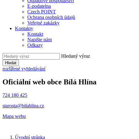
Odpadové hospodářství
E-podatelna
Czech POINT
Ochrana osobních údajů
Veřejné zakázky
Kontakty
Kontakt
Napište nám
Odkazy
Hledaný výraz
Hledat
rozšířené vyhledávání
Oficiální web obce
Bílá Hlína
724 180 425
starosta@bilahlina.cz
Mapa webu
Úvodní stránka