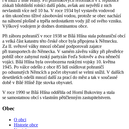
i 4 muži z Bílé Hlíny. Při pozemkových reformách v I. republice
získali bílohlínští rolníci další půdu, avšak ani největší z nich
nevlastnili více než 10 ha. V roce 1934 byl vystavěn vodovod
a tím ukončeno tíživé zásobování vodou, protože se obec nachází
na náhorní plošině a trpěla nedostatkem vody již od svého vzniku.
Výškový vodojem je dodnes dominantou obce.
Při záboru pohraničí v roce 1938 se Bílá Hlína stala pohraniční obcí
a velká část katastru této české obce byla připojena k Německu.
Za II. světové války mnozí občané podporovali zajatce
při transportech do Německa. V samém závěru války při přestřelce
poblíž obce zahynul ruský partyzán Feďa Solověv a dva němečtí
vojáci. Bílá Hlína byla osvobozena ruskými vojsky 10. května
1945. Po válce odešlo z obce 85 lidí osídlovat pohraničí
po odsunutých Němcích a počet obyvatel se velmi snížil. V dalších
desetiletích odešli mnozí další za prací do měst a tak v současné
době v Bílé Hlíně žije stovka obyvatel.
V roce 1990 se Bílá Hlína oddělila od Horní Bukoviny a stala
se samostatnou obcí s vlastním pětičlenným zastupitelstvem.
Obec
O obci
Historie obce