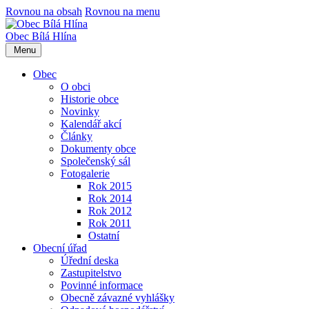
Rovnou na obsah
Rovnou na menu
Obec
Bílá Hlína
Menu
Obec
O obci
Historie obce
Novinky
Kalendář akcí
Články
Dokumenty obce
Společenský sál
Fotogalerie
Rok 2015
Rok 2014
Rok 2012
Rok 2011
Ostatní
Obecní úřad
Úřední deska
Zastupitelstvo
Povinné informace
Obecně závazné vyhlášky