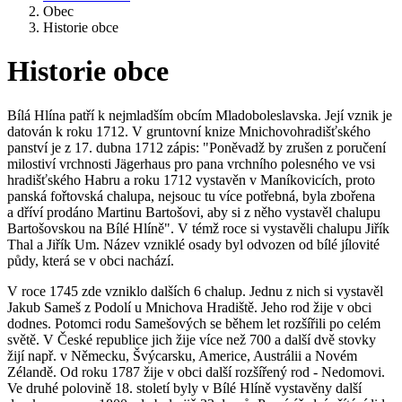
Obec
Historie obce
Historie obce
Bílá Hlína patří k nejmladším obcím Mladoboleslavska. Její vznik je
datován k roku 1712. V gruntovní knize Mnichovohradišťského
panství je z 17. dubna 1712 zápis: "Poněvadž by zrušen z poručení
milostiví vrchnosti Jägerhaus pro pana vrchního polesného ve vsi
hradišťského Habru a roku 1712 vystavěn v Maníkovicích, proto
panská fořtovská chalupa, nejsouc tu více potřebná, byla zbořena
a dříví prodáno Martinu Bartošovi, aby si z něho vystavěl chalupu
Bartošovskou na Bílé Hlíně". V témž roce si vystavěli chalupu Jiřík
Thal a Jiřík Um. Název vzniklé osady byl odvozen od bílé jílovité
půdy, která se v obci nachází.
V roce 1745 zde vzniklo dalších 6 chalup. Jednu z nich si vystavěl
Jakub Sameš z Podolí u Mnichova Hradiště. Jeho rod žije v obci
dodnes. Potomci rodu Samešových se během let rozšířili po celém
světě. V České republice jich žije více než 700 a další dvě stovky
žijí např. v Německu, Švýcarsku, Americe, Austrálii a Novém
Zélandě. Od roku 1787 žije v obci další rozšířený rod - Nedomovi.
Ve druhé polovině 18. století byly v Bílé Hlíně vystavěny další