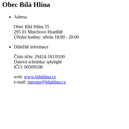
Obec
Bílá Hlína
Adresa
Obec Bílá Hlína 55
295 01 Mnichovo Hradiště
Úřední hodiny: středa 18:00 - 20:00
Důležité informace
Číslo účtu: 29424-181/0100
Datová schránka: q4ybght
IČO: 00509108
web:
www.bilahlina.cz
e-mail:
starosta@bilahlina.cz