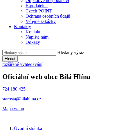
Odpadové hospodářství
E-podatelna
Czech POINT
Ochrana osobních údajů
Veřejné zakázky
Kontakty
Kontakt
Napište nám
Odkazy
Hledaný výraz
Hledat
rozšířené vyhledávání
Oficiální web obce
Bílá Hlína
724 180 425
starosta@bilahlina.cz
Mapa webu
Úvodní stránka