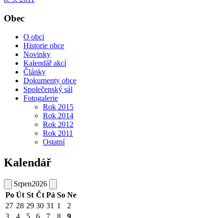
Obec
O obci
Historie obce
Novinky
Kalendář akcí
Články
Dokumenty obce
Společenský sál
Fotogalerie
Rok 2015
Rok 2014
Rok 2012
Rok 2011
Ostatní
Kalendář
Srpen
2026
Po
Út
St
Čt
Pá
So
Ne
27
28
29
30
31
1
2
3
4
5
6
7
8
9