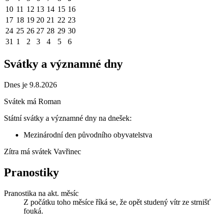
10
11
12
13
14
15
16
17
18
19
20
21
22
23
24
25
26
27
28
29
30
31
1
2
3
4
5
6
Svátky a významné dny
Dnes je 9.8.2026
Svátek má
Roman
Státní svátky a významné dny na dnešek:
Mezinárodní den původního obyvatelstva
Zítra má svátek
Vavřinec
Pranostiky
Pranostika na akt. měsíc
Z počátku toho měsíce říká se, že opět studený vítr ze strnišť
fouká.