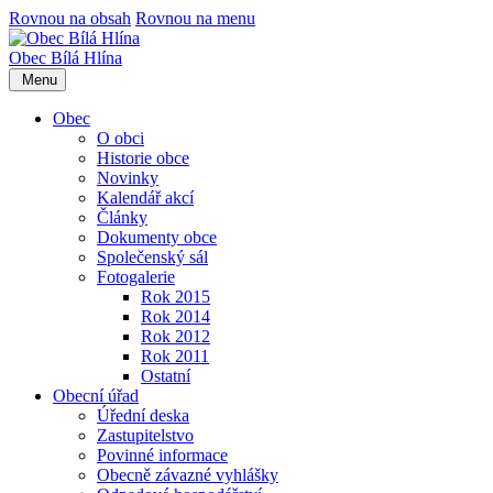
Rovnou na obsah
Rovnou na menu
Obec
Bílá Hlína
Menu
Obec
O obci
Historie obce
Novinky
Kalendář akcí
Články
Dokumenty obce
Společenský sál
Fotogalerie
Rok 2015
Rok 2014
Rok 2012
Rok 2011
Ostatní
Obecní úřad
Úřední deska
Zastupitelstvo
Povinné informace
Obecně závazné vyhlášky