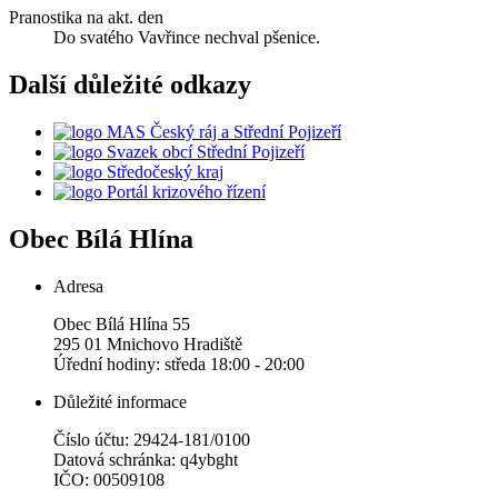
Pranostika na akt. den
Do svatého Vavřince nechval pšenice.
Další důležité odkazy
MAS Český ráj a Střední Pojizeří
Svazek obcí Střední Pojizeří
Středočeský kraj
Portál krizového řízení
Obec
Bílá Hlína
Adresa
Obec Bílá Hlína 55
295 01 Mnichovo Hradiště
Úřední hodiny: středa 18:00 - 20:00
Důležité informace
Číslo účtu: 29424-181/0100
Datová schránka: q4ybght
IČO: 00509108