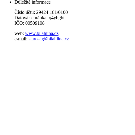
Důležité informace
Číslo účtu: 29424-181/0100
Datová schránka: q4ybght
IČO: 00509108
web:
www.bilahlina.cz
e-mail:
starosta@bilahlina.cz