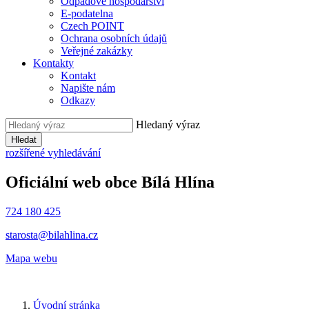
Odpadové hospodářství
E-podatelna
Czech POINT
Ochrana osobních údajů
Veřejné zakázky
Kontakty
Kontakt
Napište nám
Odkazy
Hledaný výraz
Hledat
rozšířené vyhledávání
Oficiální web obce
Bílá Hlína
724 180 425
starosta@bilahlina.cz
Mapa webu
Úvodní stránka