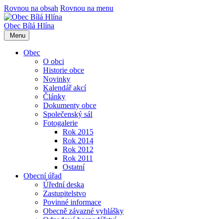
Rovnou na obsah
Rovnou na menu
Obec
Bílá Hlína
Menu
Obec
O obci
Historie obce
Novinky
Kalendář akcí
Články
Dokumenty obce
Společenský sál
Fotogalerie
Rok 2015
Rok 2014
Rok 2012
Rok 2011
Ostatní
Obecní úřad
Úřední deska
Zastupitelstvo
Povinné informace
Obecně závazné vyhlášky