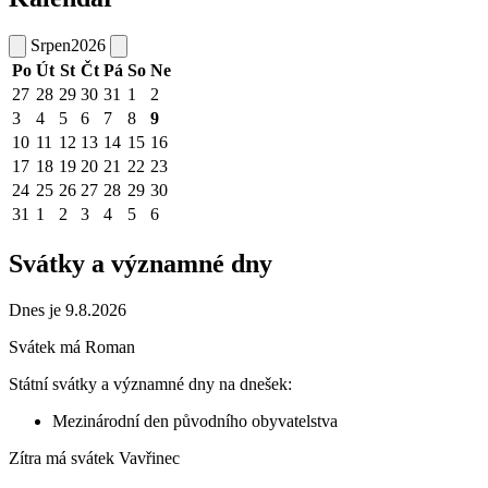
Srpen
2026
Po
Út
St
Čt
Pá
So
Ne
27
28
29
30
31
1
2
3
4
5
6
7
8
9
10
11
12
13
14
15
16
17
18
19
20
21
22
23
24
25
26
27
28
29
30
31
1
2
3
4
5
6
Svátky a významné dny
Dnes je 9.8.2026
Svátek má
Roman
Státní svátky a významné dny na dnešek:
Mezinárodní den původního obyvatelstva
Zítra má svátek
Vavřinec