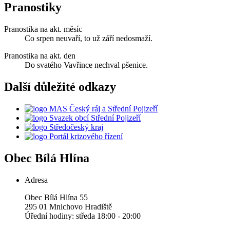
Pranostiky
Pranostika na akt. měsíc
Co srpen neuvaří, to už září nedosmaží.
Pranostika na akt. den
Do svatého Vavřince nechval pšenice.
Další důležité odkazy
MAS Český ráj a Střední Pojizeří
Svazek obcí Střední Pojizeří
Středočeský kraj
Portál krizového řízení
Obec
Bílá Hlína
Adresa
Obec Bílá Hlína 55
295 01 Mnichovo Hradiště
Úřední hodiny: středa 18:00 - 20:00