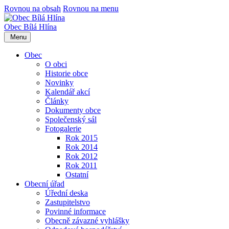
Rovnou na obsah
Rovnou na menu
Obec
Bílá Hlína
Menu
Obec
O obci
Historie obce
Novinky
Kalendář akcí
Články
Dokumenty obce
Společenský sál
Fotogalerie
Rok 2015
Rok 2014
Rok 2012
Rok 2011
Ostatní
Obecní úřad
Úřední deska
Zastupitelstvo
Povinné informace
Obecně závazné vyhlášky