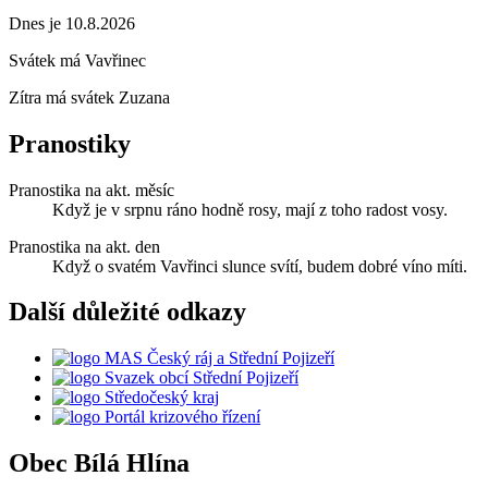
Dnes je 10.8.2026
Svátek má
Vavřinec
Zítra má svátek
Zuzana
Pranostiky
Pranostika na akt. měsíc
Když je v srpnu ráno hodně rosy, mají z toho radost vosy.
Pranostika na akt. den
Když o svatém Vavřinci slunce svítí, budem dobré víno míti.
Další důležité odkazy
MAS Český ráj a Střední Pojizeří
Svazek obcí Střední Pojizeří
Středočeský kraj
Portál krizového řízení
Obec
Bílá Hlína