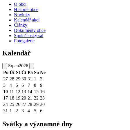
O obci
Historie obce
Novinky
Kalendář akcí
Články
Dokumenty obce
Společenský sál
Fotogalerie
Kalendář
Srpen
2026
Po
Út
St
Čt
Pá
So
Ne
27
28
29
30
31
1
2
3
4
5
6
7
8
9
10
11
12
13
14
15
16
17
18
19
20
21
22
23
24
25
26
27
28
29
30
31
1
2
3
4
5
6
Svátky a významné dny