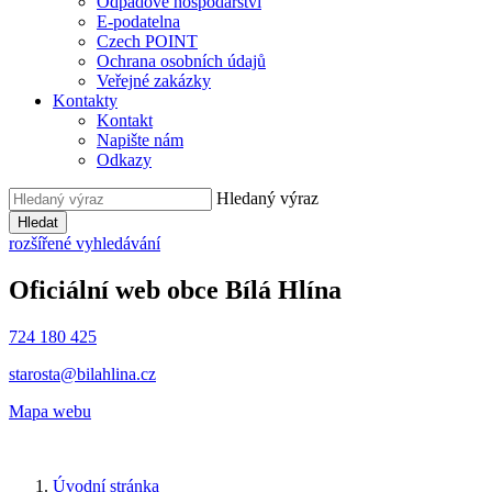
Odpadové hospodářství
E-podatelna
Czech POINT
Ochrana osobních údajů
Veřejné zakázky
Kontakty
Kontakt
Napište nám
Odkazy
Hledaný výraz
Hledat
rozšířené vyhledávání
Oficiální web obce
Bílá Hlína
724 180 425
starosta@bilahlina.cz
Mapa webu
Úvodní stránka